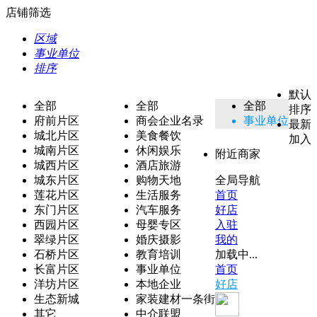
店铺筛选
区域
事业单位
排序
默认
全部
全部
全部
排序
府前片区
商会企业名录
事业单位
最新
城北片区
美食餐饮
加入
城南片区
休闲娱乐
附近商家
城西片区
酒店旅游
城东片区
购物天地
全局导航
莲花片区
生活服务
首页
东门片区
汽车服务
好店
西园片区
母婴专区
入驻
翠绿片区
婚庆摄影
我的
石桥片区
教育培训
加载中...
长富片区
事业单位
首页
洋坊片区
本地企业
好店
生态新城
家装建材一条街
其它
中介联盟