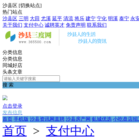
沙县区
[
切换站点
]
热门站点
沙县区
三明
大田
尤溪
延平
清流
将乐
建宁
宁化
明溪
泰宁
永
关于我们
支付中心
诚聘英才
免责声明
联系我们
分类信息
分类信息
同城好店
头条文章
搜 索
点击登录
发布信息
首页
手机版
沙县资讯网直聘
沙县房产网
虬城优选
小吃盘店招
首页
>
支付中心