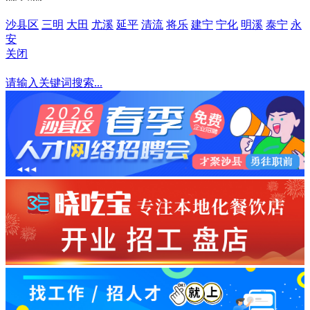
沙县区
三明
大田
尤溪
延平
清流
将乐
建宁
宁化
明溪
泰宁
永
安
关闭
明溪
请输入关键词搜索...