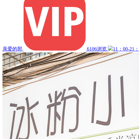
亲爱的郭
6106浏览
11：00-21：