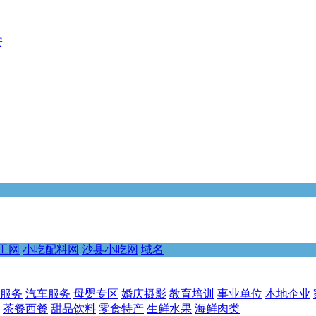
安
工网
小吃配料网
沙县小吃网
域名
服务
汽车服务
母婴专区
婚庆摄影
教育培训
事业单位
本地企业
茶餐西餐
甜品饮料
零食特产
生鲜水果
海鲜肉类