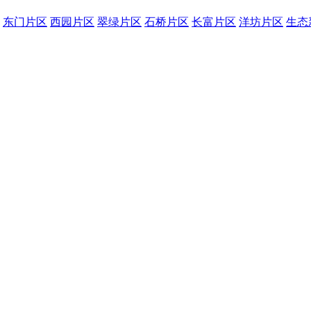
东门片区
西园片区
翠绿片区
石桥片区
长富片区
洋坊片区
生态