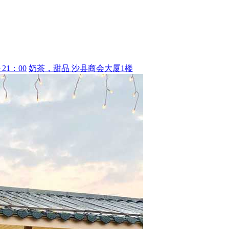
21：00
奶茶，甜品
沙县商会大厦1楼