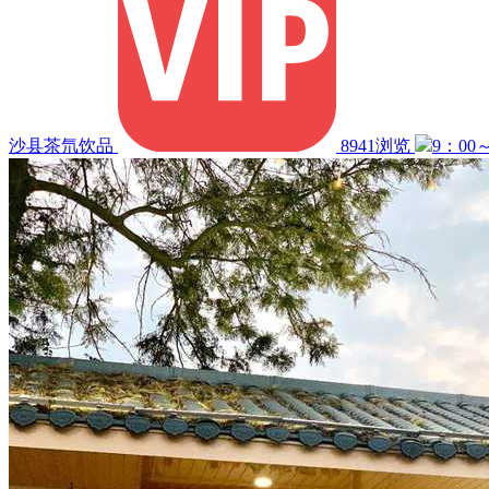
沙县茶氘饮品
8941浏览
9：00～