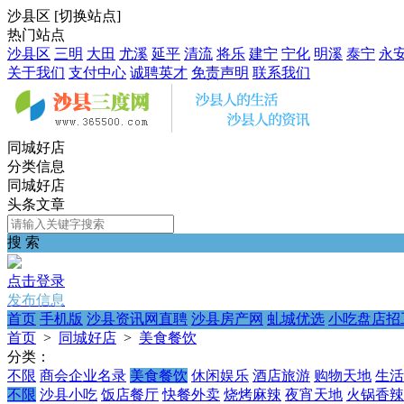
沙县区
[
切换站点
]
热门站点
沙县区
三明
大田
尤溪
延平
清流
将乐
建宁
宁化
明溪
泰宁
永
关于我们
支付中心
诚聘英才
免责声明
联系我们
同城好店
分类信息
同城好店
头条文章
搜 索
点击登录
发布信息
首页
手机版
沙县资讯网直聘
沙县房产网
虬城优选
小吃盘店招
首页
>
同城好店
>
美食餐饮
分类：
不限
商会企业名录
美食餐饮
休闲娱乐
酒店旅游
购物天地
生活
不限
沙县小吃
饭店餐厅
快餐外卖
烧烤麻辣
夜宵天地
火锅香辣