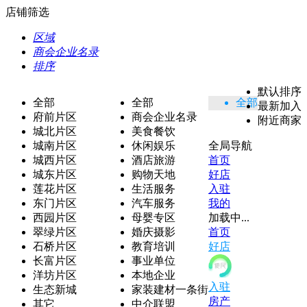
店铺筛选
区域
商会企业名录
排序
默认排序
全部
全部
全部
最新加入
府前片区
商会企业名录
附近商家
城北片区
美食餐饮
城南片区
休闲娱乐
全局导航
城西片区
酒店旅游
首页
城东片区
购物天地
好店
莲花片区
生活服务
入驻
东门片区
汽车服务
我的
西园片区
母婴专区
加载中...
翠绿片区
婚庆摄影
首页
石桥片区
教育培训
好店
长富片区
事业单位
洋坊片区
本地企业
入驻
生态新城
家装建材一条街
房产
其它
中介联盟