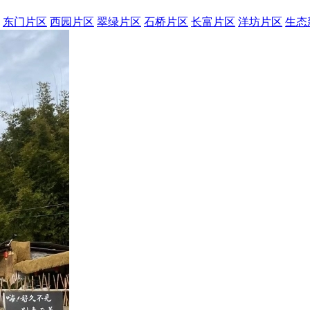
东门片区
西园片区
翠绿片区
石桥片区
长富片区
洋坊片区
生态