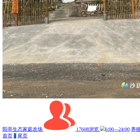
阳哥生态家庭农场
17608浏览
6:00---24:00
养
首页
1
尾页