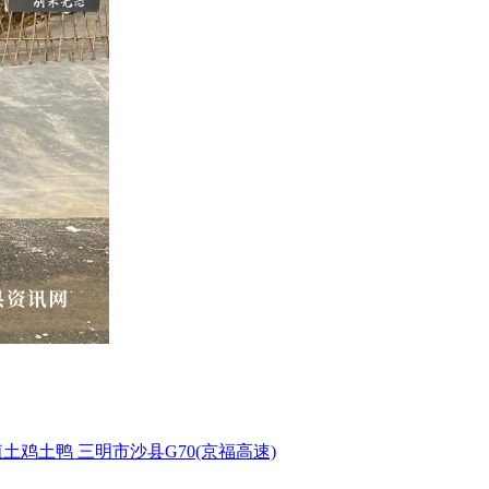
殖土鸡土鸭
三明市沙县G70(京福高速)