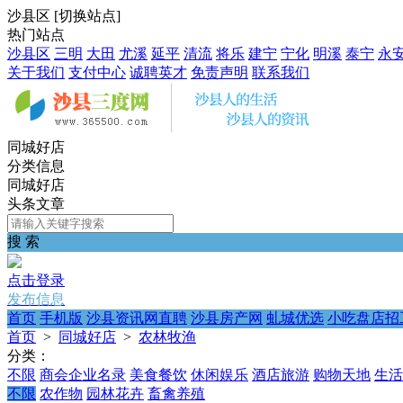
沙县区
[
切换站点
]
热门站点
沙县区
三明
大田
尤溪
延平
清流
将乐
建宁
宁化
明溪
泰宁
永
关于我们
支付中心
诚聘英才
免责声明
联系我们
同城好店
分类信息
同城好店
头条文章
搜 索
点击登录
发布信息
首页
手机版
沙县资讯网直聘
沙县房产网
虬城优选
小吃盘店招
首页
>
同城好店
>
农林牧渔
分类：
不限
商会企业名录
美食餐饮
休闲娱乐
酒店旅游
购物天地
生活
不限
农作物
园林花卉
畜禽养殖