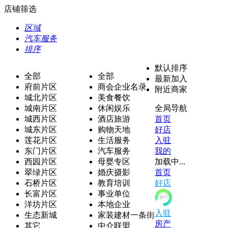
店铺筛选
区域
汽车服务
排序
默认排序
全部
全部
最新加入
府前片区
商会企业名录
附近商家
城北片区
美食餐饮
城南片区
休闲娱乐
全局导航
城西片区
酒店旅游
首页
城东片区
购物天地
好店
莲花片区
生活服务
入驻
东门片区
汽车服务
我的
西园片区
母婴专区
加载中...
翠绿片区
婚庆摄影
首页
石桥片区
教育培训
好店
长富片区
事业单位
洋坊片区
本地企业
入驻
生态新城
家装建材一条街
房产
其它
中介联盟