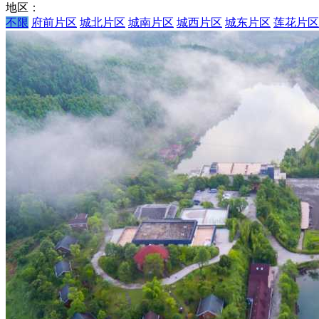
地区：
不限
府前片区
城北片区
城南片区
城西片区
城东片区
莲花片区