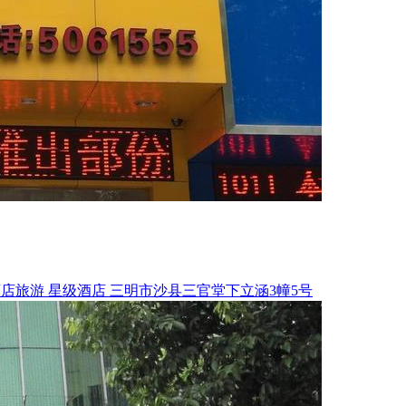
酒店旅游
星级酒店
三明市沙县三官堂下立涵3幢5号