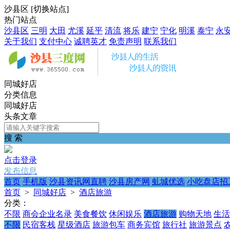
沙县区
[
切换站点
]
热门站点
沙县区
三明
大田
尤溪
延平
清流
将乐
建宁
宁化
明溪
泰宁
永
关于我们
支付中心
诚聘英才
免责声明
联系我们
同城好店
分类信息
同城好店
头条文章
搜 索
点击登录
发布信息
首页
手机版
沙县资讯网直聘
沙县房产网
虬城优选
小吃盘店招
首页
>
同城好店
>
酒店旅游
分类：
不限
商会企业名录
美食餐饮
休闲娱乐
酒店旅游
购物天地
生活
不限
民宿客栈
星级酒店
旅游包车
商务宾馆
旅行社
旅游景点