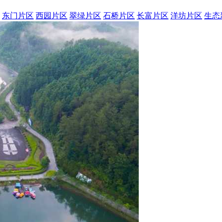
东门片区
西园片区
翠绿片区
石桥片区
长富片区
洋坊片区
生态