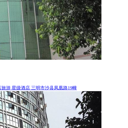
店旅游
星级酒店
三明市沙县凤凰路19幢