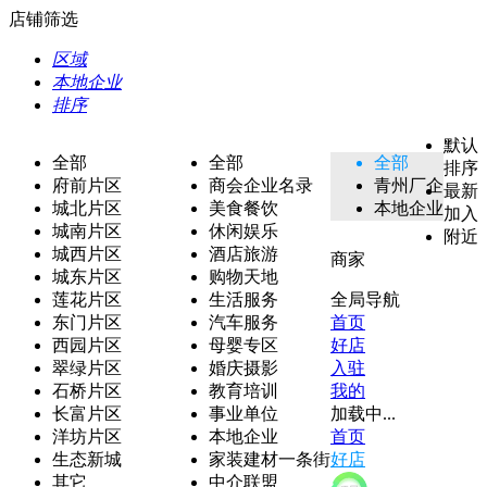
店铺筛选
区域
本地企业
排序
默认
全部
全部
全部
排序
府前片区
商会企业名录
青州厂企
最新
城北片区
美食餐饮
本地企业
加入
城南片区
休闲娱乐
附近
城西片区
酒店旅游
商家
城东片区
购物天地
莲花片区
生活服务
全局导航
东门片区
汽车服务
首页
西园片区
母婴专区
好店
翠绿片区
婚庆摄影
入驻
石桥片区
教育培训
我的
长富片区
事业单位
加载中...
洋坊片区
本地企业
首页
生态新城
家装建材一条街
好店
其它
中介联盟