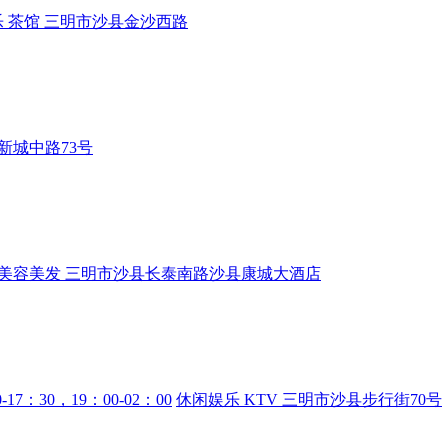
乐
茶馆
三明市沙县金沙西路
新城中路73号
美容美发
三明市沙县长泰南路沙县康城大酒店
0-17：30，19：00-02：00
休闲娱乐
KTV
三明市沙县步行街70号