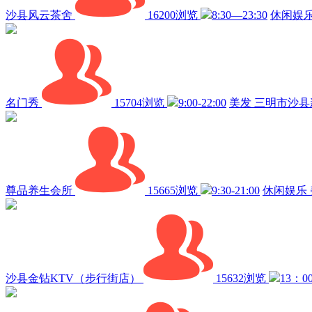
沙县风云茶舍
16200浏览
8:30—23:30
休闲娱
名门秀
15704浏览
9:00-22:00
美发
三明市沙县
尊品养生会所
15665浏览
9:30-21:00
休闲娱乐
沙县金钻KTV（步行街店）
15632浏览
13：0