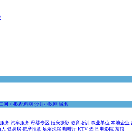
安
工网
小吃配料网
沙县小吃网
域名
服务
汽车服务
母婴专区
婚庆摄影
教育培训
事业单位
本地企业
丽人
健身房
按摩推拿
足浴洗浴
咖啡厅
KTV
酒吧
电影院
茶馆