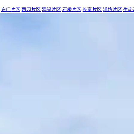
东门片区
西园片区
翠绿片区
石桥片区
长富片区
洋坊片区
生态