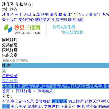
沙县区
[
切换站点
]
热门站点
沙县区
三明
大田
尤溪
延平
清流
将乐
建宁
宁化
明溪
泰宁
永
关于我们
支付中心
诚聘英才
免责声明
联系我们
同城好店
分类信息
同城好店
头条文章
搜 索
点击登录
发布信息
首页
手机版
沙县资讯网直聘
沙县房产网
虬城优选
小吃盘店招
首页
>
同城好店
>
休闲娱乐
分类：
不限
商会企业名录
美食餐饮
休闲娱乐
酒店旅游
购物天地
生活
不限
美容美发
游戏电玩
文体户外
汗蒸养生
网吧
游泳馆
时尚