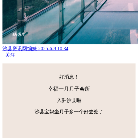
沙县资讯网编妹
2025-6-9 10:34
+关注
好消息！
幸福十月月子会所
入驻沙县啦
沙县宝妈坐月子多一个好去处了