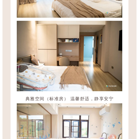
典雅空间（标准房） 温馨舒适，静享安宁