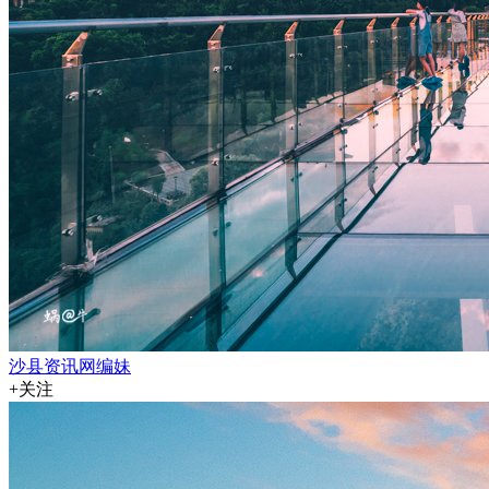
沙县资讯网编妹
+关注