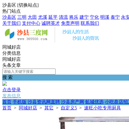
沙县区
[
切换站点
]
热门站点
沙县区
三明
大田
尤溪
延平
清流
将乐
建宁
宁化
明溪
泰宁
永
关于我们
支付中心
诚聘英才
免责声明
联系我们
同城好店
分类信息
同城好店
头条文章
搜 索
点击登录
发布信息
首页
手机版
沙县资讯网直聘
沙县房产网
虬城优选
小吃盘店招
首页
>
同城好店
>
其它
>
自定义5
>
速旺小吃专用厨具