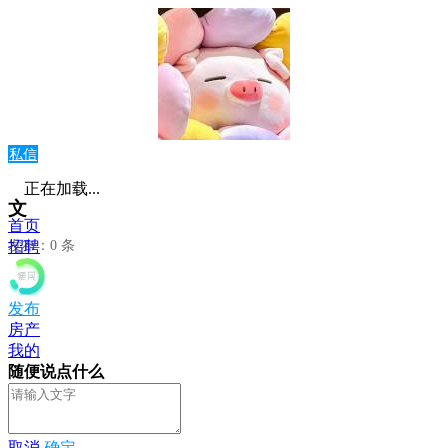
私信
正在加载...
文
首页
发布：0 条
招聘
发布
房产
我的
随便说点什么
取消
确定