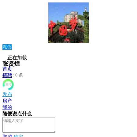
私信
正在加载...
张贤煌
首页
发布：0 条
招聘
发布
房产
我的
随便说点什么
取消
确定