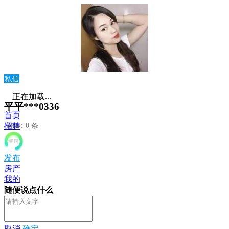
私信
正在加载...
平平***0336
首页
发布：0 条
招聘
发布
房产
我的
随便说点什么
取消
确定