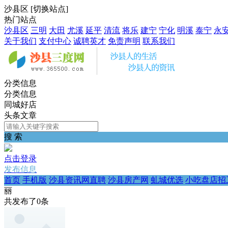
沙县区
[
切换站点
]
热门站点
沙县区
三明
大田
尤溪
延平
清流
将乐
建宁
宁化
明溪
泰宁
永
关于我们
支付中心
诚聘英才
免责声明
联系我们
分类信息
分类信息
同城好店
头条文章
搜 索
点击登录
发布信息
首页
手机版
沙县资讯网直聘
沙县房产网
虬城优选
小吃盘店招
丽
共发布了
0
条