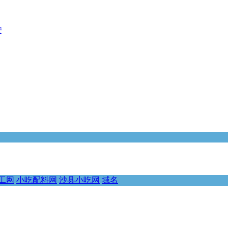
安
工网
小吃配料网
沙县小吃网
域名