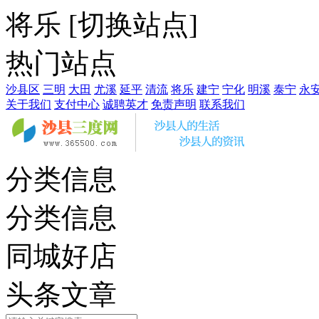
将乐
[
切换站点
]
热门站点
沙县区
三明
大田
尤溪
延平
清流
将乐
建宁
宁化
明溪
泰宁
永
关于我们
支付中心
诚聘英才
免责声明
联系我们
分类信息
分类信息
同城好店
头条文章